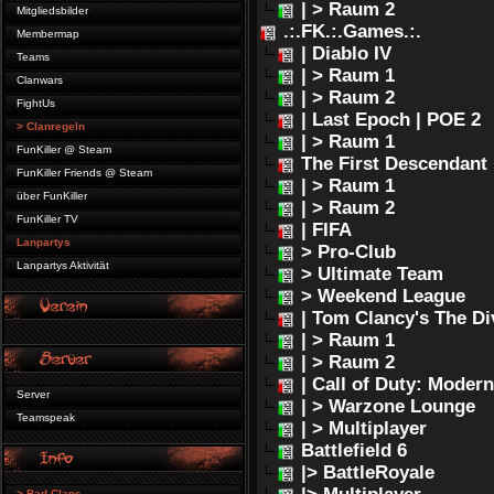
| > Raum 2
Mitgliedsbilder
.:.FK.:.Games.:.
Membermap
| Diablo IV
Teams
| > Raum 1
Clanwars
| > Raum 2
FightUs
| Last Epoch | POE 2
> Clanregeln
| > Raum 1
FunKiller @ Steam
The First Descendant
FunKiller Friends @ Steam
| > Raum 1
über FunKiller
| > Raum 2
FunKiller TV
| FIFA
Lanpartys
> Pro-Club
Lanpartys Aktivität
> Ultimate Team
> Weekend League
| Tom Clancy's The Di
| > Raum 1
| > Raum 2
| Call of Duty: Moder
Server
| > Warzone Lounge
Teamspeak
| > Multiplayer
Battlefield 6
|> BattleRoyale
> Bad Clans