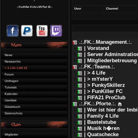
.:.FunKiller 4 Life LAN Part 16.:.
User
Channel
.:.FK.:.Management.:.
| Vorstand
| Server Adminstratio
News
| Mitgliederbetreuung
Newsarchiv
.:.FK.:Teams.:.
> 4 Life LAN 16
| > 4 Life
Forum
| > mYsterY
Umfragen
| > FunkySkillerz
Tutorials
| > FunKiller FC
Kalender
| FIFA21 ProClub
Userliste
.:.FK.:.Pforte.:.
Gästebuch
| Wer ist hier der Imb
Datenschutz
| Family 4 Life
| Bastelstube
| Musik h�ren
| Quatschecke
Mitglieder