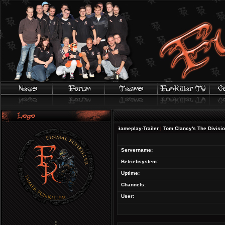
FIFA 20 | Offizieller Gameplay-Trailer
|
Tom Clancy's The Division 2 -
Servername:
Betriebsystem:
Uptime:
Channels:
User:
;