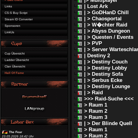
|> Multiplayer
| Lost Ark
Links
| > GoDHanD Chill
CS:S Buy Script
| > Chaosportal
Steam ID Converter
| > W�chter Raid
Sponsoren
| > Abyss Dungeon
LinkUs
| > Questen / Events
| > PVP
| > Server Warteschla
Cup Übersicht
| Destiny 2
Ladder Übersicht
| > Destiny Couch
Clan Übersicht
| > Destiny Lobby
Hall Of Fame
| > Destiny Sofa
| > Serbus Ecke
| > Destiny Lounge
| > Raid
>>> Raid-Suche <<<
> Raum 1
> Raum 2
> Raum 3
| > Der Blinde Quell
> Raum 1
The Fear
> Raum 2
23.05.2026 18:42 Uhr