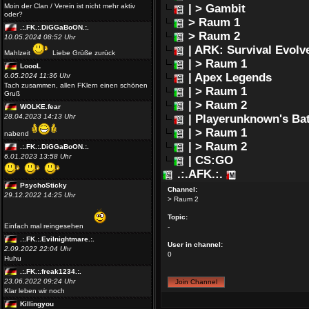
Moin der Clan / Verein ist nicht mehr aktiv
| > Gambit
oder?
> Raum 1
.:.FK.:.DiGGaBoON.:.
> Raum 2
10.05.2024 08:52 Uhr
| ARK: Survival Evolv
Mahlzeit
Liebe Grüße zurück
| > Raum 1
LoooL
| Apex Legends
6.05.2024 11:36 Uhr
Tach zusammen, allen FKlern einen schönen
| > Raum 1
Gruß
| > Raum 2
WOLKE.fear
28.04.2023 14:13 Uhr
| Playerunknown's Ba
| > Raum 1
nabend
| > Raum 2
.:.FK.:.DiGGaBoON.:.
6.01.2023 13:58 Uhr
| CS:GO
.:.AFK.:.
PsychoSticky
Channel:
29.12.2022 14:25 Uhr
> Raum 2
Topic:
Einfach mal reingesehen
-
.:.FK.:.Evilnightmare.:.
User in channel:
2.09.2022 22:04 Uhr
0
Huhu
.:.FK.:.freak1234.:.
23.06.2022 09:24 Uhr
Klar leben wir noch
Killingyou