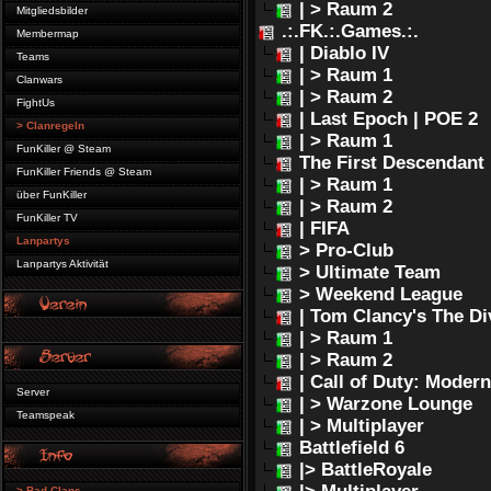
| > Raum 2
Mitgliedsbilder
.:.FK.:.Games.:.
Membermap
| Diablo IV
Teams
| > Raum 1
Clanwars
| > Raum 2
FightUs
| Last Epoch | POE 2
> Clanregeln
| > Raum 1
FunKiller @ Steam
The First Descendant
FunKiller Friends @ Steam
| > Raum 1
über FunKiller
| > Raum 2
FunKiller TV
| FIFA
Lanpartys
> Pro-Club
Lanpartys Aktivität
> Ultimate Team
> Weekend League
| Tom Clancy's The Di
| > Raum 1
| > Raum 2
| Call of Duty: Moder
Server
| > Warzone Lounge
Teamspeak
| > Multiplayer
Battlefield 6
|> BattleRoyale
> Bad Clans