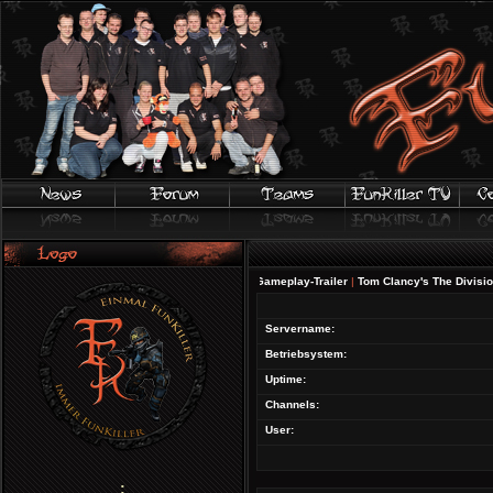
FIFA 20 | Offizieller Gameplay-Trailer
|
Tom Clancy's The Division 2 - 
Servername:
Betriebsystem:
Uptime:
Channels:
User:
;