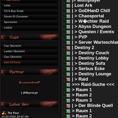
|> Multiplayer
| Lost Ark
Links
| > GoDHanD Chill
CS:S Buy Script
| > Chaosportal
Steam ID Converter
| > W�chter Raid
Sponsoren
| > Abyss Dungeon
LinkUs
| > Questen / Events
| > PVP
| > Server Warteschla
Cup Übersicht
| Destiny 2
Ladder Übersicht
| > Destiny Couch
Clan Übersicht
| > Destiny Lobby
Hall Of Fame
| > Destiny Sofa
| > Serbus Ecke
| > Destiny Lounge
| > Raid
>>> Raid-Suche <<<
> Raum 1
> Raum 2
> Raum 3
| > Der Blinde Quell
> Raum 1
The Fear
> Raum 2
23.05.2026 18:42 Uhr