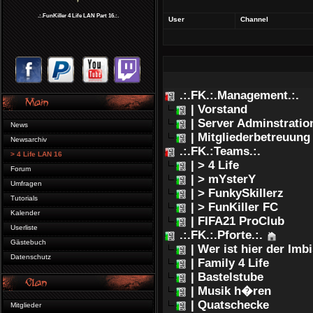
.:.FunKiller 4 Life LAN Part 16.:.
User
Channel
.:.FK.:.Management.:.
| Vorstand
| Server Adminstratio
News
| Mitgliederbetreuung
Newsarchiv
.:.FK.:Teams.:.
> 4 Life LAN 16
| > 4 Life
Forum
| > mYsterY
Umfragen
| > FunkySkillerz
Tutorials
| > FunKiller FC
Kalender
| FIFA21 ProClub
Userliste
.:.FK.:.Pforte.:.
Gästebuch
| Wer ist hier der Imb
Datenschutz
| Family 4 Life
| Bastelstube
| Musik h�ren
| Quatschecke
Mitglieder