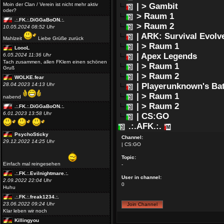
Moin der Clan / Verein ist nicht mehr aktiv
| > Gambit
oder?
> Raum 1
.:.FK.:.DiGGaBoON.:.
> Raum 2
10.05.2024 08:52 Uhr
| ARK: Survival Evolv
Mahlzeit
Liebe Grüße zurück
| > Raum 1
LoooL
| Apex Legends
6.05.2024 11:36 Uhr
Tach zusammen, allen FKlern einen schönen
| > Raum 1
Gruß
| > Raum 2
WOLKE.fear
28.04.2023 14:13 Uhr
| Playerunknown's Ba
| > Raum 1
nabend
| > Raum 2
.:.FK.:.DiGGaBoON.:.
6.01.2023 13:58 Uhr
| CS:GO
.:.AFK.:.
PsychoSticky
Channel:
29.12.2022 14:25 Uhr
| CS:GO
Topic:
Einfach mal reingesehen
-
.:.FK.:.Evilnightmare.:.
User in channel:
2.09.2022 22:04 Uhr
0
Huhu
.:.FK.:.freak1234.:.
23.06.2022 09:24 Uhr
Klar leben wir noch
Killingyou