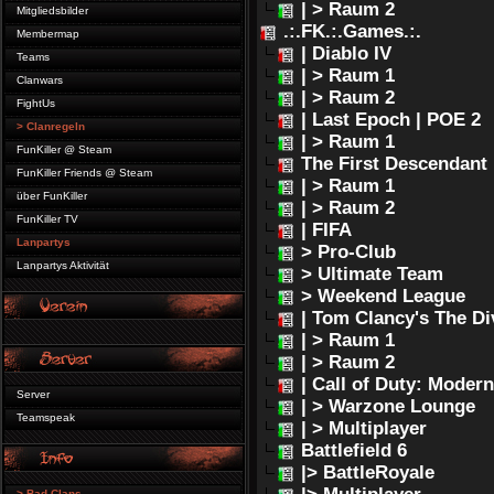
| > Raum 2
Mitgliedsbilder
.:.FK.:.Games.:.
Membermap
| Diablo IV
Teams
| > Raum 1
Clanwars
| > Raum 2
FightUs
| Last Epoch | POE 2
> Clanregeln
| > Raum 1
FunKiller @ Steam
The First Descendant
FunKiller Friends @ Steam
| > Raum 1
über FunKiller
| > Raum 2
FunKiller TV
| FIFA
Lanpartys
> Pro-Club
Lanpartys Aktivität
> Ultimate Team
> Weekend League
| Tom Clancy's The Di
| > Raum 1
| > Raum 2
| Call of Duty: Moder
Server
| > Warzone Lounge
Teamspeak
| > Multiplayer
Battlefield 6
|> BattleRoyale
> Bad Clans