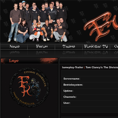
FIFA 20 | Offizieller Gameplay-Trailer
|
Tom Clancy's The Division 2 - 
Servername:
Betriebsystem:
Uptime:
Channels:
User:
;