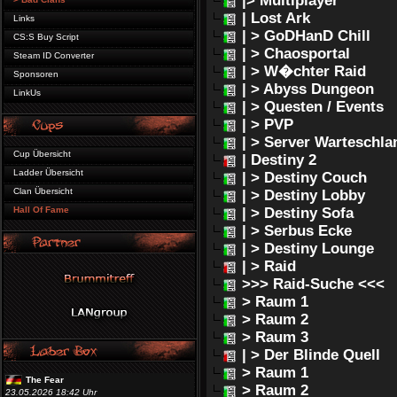
|> Multiplayer
| Lost Ark
Links
| > GoDHanD Chill
CS:S Buy Script
| > Chaosportal
Steam ID Converter
| > W�chter Raid
Sponsoren
| > Abyss Dungeon
LinkUs
| > Questen / Events
| > PVP
| > Server Warteschla
Cup Übersicht
| Destiny 2
Ladder Übersicht
| > Destiny Couch
Clan Übersicht
| > Destiny Lobby
Hall Of Fame
| > Destiny Sofa
| > Serbus Ecke
| > Destiny Lounge
| > Raid
>>> Raid-Suche <<<
> Raum 1
> Raum 2
> Raum 3
| > Der Blinde Quell
> Raum 1
The Fear
> Raum 2
23.05.2026 18:42 Uhr