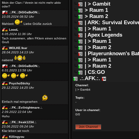
Moin der Clan / Verein ist nicht mehr aktiv
| > Gambit
oder?
> Raum 1
.:.FK.:.DiGGaBoON.:.
> Raum 2
10.05.2024 08:52 Uhr
| ARK: Survival Evolv
Mahlzeit
Liebe Grüße zurück
| > Raum 1
LoooL
| Apex Legends
6.05.2024 11:36 Uhr
Tach zusammen, allen FKlern einen schönen
| > Raum 1
Gruß
| > Raum 2
WOLKE.fear
28.04.2023 14:13 Uhr
| Playerunknown's Ba
| > Raum 1
nabend
| > Raum 2
.:.FK.:.DiGGaBoON.:.
6.01.2023 13:58 Uhr
| CS:GO
.:.AFK.:.
PsychoSticky
Channel:
29.12.2022 14:25 Uhr
| > Gambit
Topic:
Einfach mal reingesehen
-
.:.FK.:.Evilnightmare.:.
User in channel:
2.09.2022 22:04 Uhr
0/0
Huhu
.:.FK.:.freak1234.:.
23.06.2022 09:24 Uhr
Klar leben wir noch
Killingyou