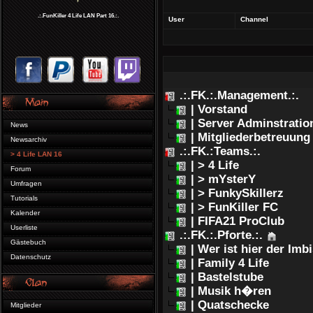
.:.FunKiller 4 Life LAN Part 16.:.
User
Channel
.:.FK.:.Management.:.
| Vorstand
| Server Adminstratio
News
| Mitgliederbetreuung
Newsarchiv
.:.FK.:Teams.:.
> 4 Life LAN 16
| > 4 Life
Forum
| > mYsterY
Umfragen
| > FunkySkillerz
Tutorials
| > FunKiller FC
Kalender
| FIFA21 ProClub
Userliste
.:.FK.:.Pforte.:.
Gästebuch
| Wer ist hier der Imb
Datenschutz
| Family 4 Life
| Bastelstube
| Musik h�ren
| Quatschecke
Mitglieder