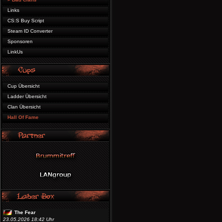
Links
CS:S Buy Script
Steam ID Converter
Sponsoren
LinkUs
Cup Übersicht
Ladder Übersicht
Clan Übersicht
Hall Of Fame
The Fear
23.05.2026 18:42 Uhr