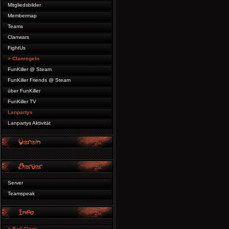
Mitgliedsbilder
Membermap
Teams
Clanwars
FightUs
> Clanregeln
FunKiller @ Steam
FunKiller Friends @ Steam
über FunKiller
FunKiller TV
Lanpartys
Lanpartys Aktivität
Server
Teamspeak
> Bad Clans