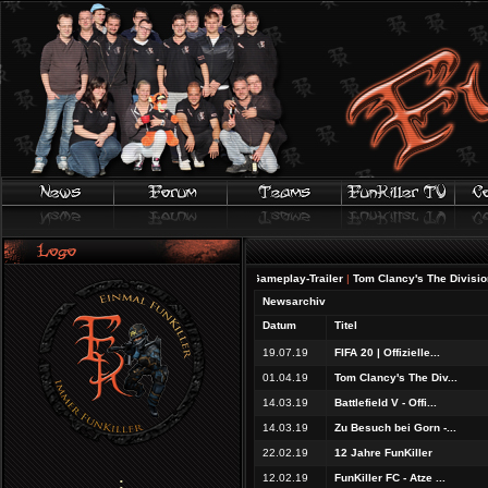
FIFA 20 | Offizieller Gameplay-Trailer
|
Tom Clancy's The Division 2 - 
Newsarchiv
Datum
Titel
19.07.19
FIFA 20 | Offizielle...
01.04.19
Tom Clancy's The Div...
14.03.19
Battlefield V - Offi...
14.03.19
Zu Besuch bei Gorn -...
22.02.19
12 Jahre FunKiller
12.02.19
FunKiller FC - Atze ...
;