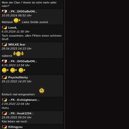
Moin der Clan / Verein ist nicht mehr aktiv
oder?
.:.FK.:.DiGGaBoON.:.
10.05.2024 08:52 Uhr
Mahlzeit
Liebe Grüße zurück
LoooL
6.05.2024 11:36 Uhr
Tach zusammen, allen FKlern einen schönen
Gruß
WOLKE.fear
28.04.2023 14:13 Uhr
nabend
.:.FK.:.DiGGaBoON.:.
6.01.2023 13:58 Uhr
PsychoSticky
29.12.2022 14:25 Uhr
Einfach mal reingesehen
.:.FK.:.Evilnightmare.:.
2.09.2022 22:04 Uhr
Huhu
.:.FK.:.freak1234.:.
23.06.2022 09:24 Uhr
Klar leben wir noch
Killingyou