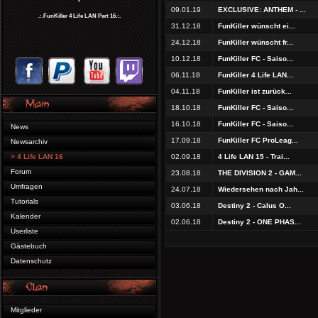
09.01.19
EXCLUSIVE: ANTHEM - ...
.:.FunKiller 4 Life LAN Part 16.:.
31.12.18
FunKiller wünscht ei...
24.12.18
FunKiller wünscht fr...
10.12.18
FunKiller FC - Saiso...
06.11.18
FunKiller 4 Life LAN...
04.11.18
FunKiller ist zurück...
18.10.18
FunKiller FC - Saiso...
16.10.18
FunKiller FC - Saiso...
News
17.09.18
FunKiller FC ProLeag...
Newsarchiv
> 4 Life LAN 16
02.09.18
4 Life LAN 15 - Trai...
Forum
23.08.18
THE DIVISION 2 - GAM...
Umfragen
24.07.18
Wiedersehen nach Jah...
Tutorials
03.06.18
Destiny 2 - Calus O...
Kalender
02.06.18
Destiny 2 - ONE PHAS...
Userliste
Gästebuch
Datenschutz
Mitglieder