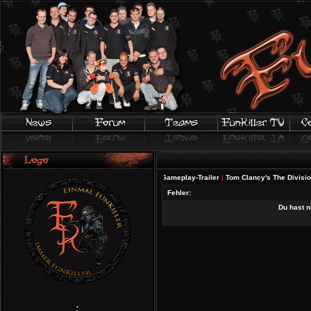
FIFA 20 | Offizieller Gameplay-Trailer
|
Tom Clancy's The Division 2 - 
Fehler:
Du hast n
;