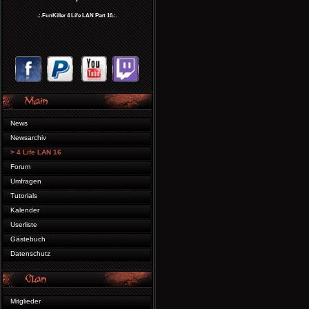
.:.FunKiller 4 Life LAN Part 16.:.
News
Newsarchiv
> 4 Life LAN 16
Forum
Umfragen
Tutorials
Kalender
Userliste
Gästebuch
Datenschutz
Mitglieder