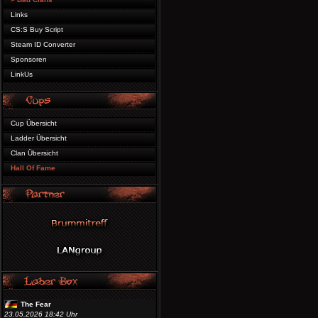
Links
CS:S Buy Script
Steam ID Converter
Sponsoren
LinkUs
Cup Übersicht
Ladder Übersicht
Clan Übersicht
Hall Of Fame
The Fear
23.05.2026 18:42 Uhr