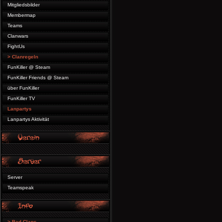
Mitgliedsbilder
Membermap
Teams
Clanwars
FightUs
> Clanregeln
FunKiller @ Steam
FunKiller Friends @ Steam
über FunKiller
FunKiller TV
Lanpartys
Lanpartys Aktivität
Server
Teamspeak
> Bad Clans