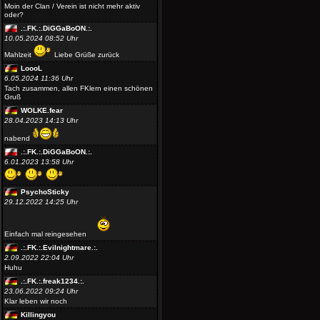
Moin der Clan / Verein ist nicht mehr aktiv
oder?
.:.FK.:.DiGGaBoON.:.
10.05.2024 08:52 Uhr
Mahlzeit
Liebe Grüße zurück
LoooL
6.05.2024 11:36 Uhr
Tach zusammen, allen FKlern einen schönen
Gruß
WOLKE.fear
28.04.2023 14:13 Uhr
nabend
.:.FK.:.DiGGaBoON.:.
6.01.2023 13:58 Uhr
PsychoSticky
29.12.2022 14:25 Uhr
Einfach mal reingesehen
.:.FK.:.Evilnightmare.:.
2.09.2022 22:04 Uhr
Huhu
.:.FK.:.freak1234.:.
23.06.2022 09:24 Uhr
Klar leben wir noch
Killingyou