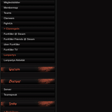
Mitgliedsbilder
Membermap
Teams
Clanwars
FightUs
> Clanregeln
FunKiller @ Steam
FunKiller Friends @ Steam
über FunKiller
FunKiller TV
Lanpartys
Lanpartys Aktivität
Server
Teamspeak
> Bad Clans