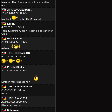
Moin der Clan / Verein ist nicht mehr aktiv
oder?
.:.FK.:.DiGGaBoON.:.
10.05.2024 08:52 Uhr
Mahlzeit
Liebe Grüße zurück
LoooL
6.05.2024 11:36 Uhr
Tach zusammen, allen FKlern einen schönen
Gruß
WOLKE.fear
28.04.2023 14:13 Uhr
nabend
.:.FK.:.DiGGaBoON.:.
6.01.2023 13:58 Uhr
PsychoSticky
29.12.2022 14:25 Uhr
Einfach mal reingesehen
.:.FK.:.Evilnightmare.:.
2.09.2022 22:04 Uhr
Huhu
.:.FK.:.freak1234.:.
23.06.2022 09:24 Uhr
Klar leben wir noch
Killingyou