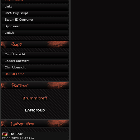
Links
CS:S Buy Script
Steam ID Converter
Sponsoren
LinkUs
Cup Übersicht
Ladder Übersicht
Clan Übersicht
Hall Of Fame
The Fear
23.05.2026 18:42 Uhr