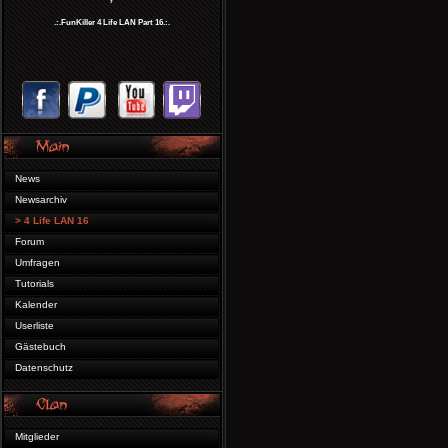
.:.FunKiller 4 Life LAN Part 16.:.
News
Newsarchiv
> 4 Life LAN 16
Forum
Umfragen
Tutorials
Kalender
Userliste
Gästebuch
Datenschutz
Mitglieder