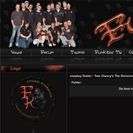
FIFA 20 | Offizieller Gameplay-Trailer
|
Tom Clancy's The Division 2 - 
Fehler:
Du hast n
;