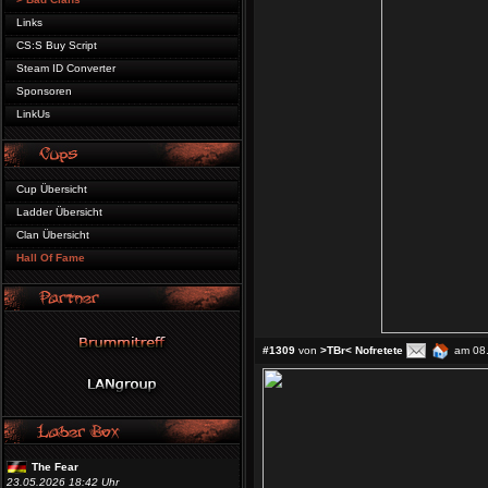
Links
CS:S Buy Script
Steam ID Converter
Sponsoren
LinkUs
Cup Übersicht
Ladder Übersicht
Clan Übersicht
Hall Of Fame
#1309
von
>TBr< Nofretete
am 08.
The Fear
23.05.2026 18:42 Uhr