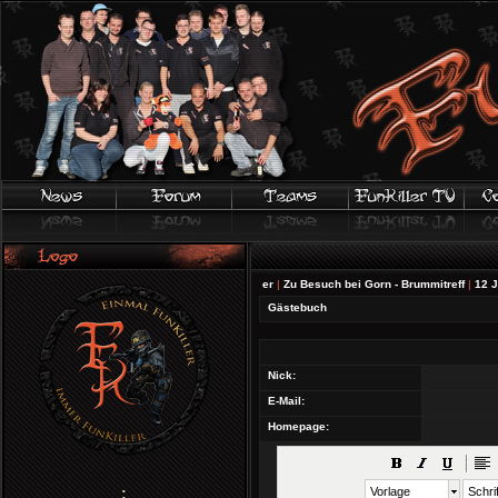
...
|
Battlefield V - Official Firestorm Trailer
|
Zu Besuch bei Gorn - Brummitreff
|
12 Jahre Fu
Gästebuch
Nick:
E-Mail:
Homepage:
;
Vorlage
Schrif