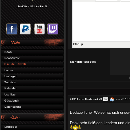
.:.FunKiller 4 Life LAN Part 16.:.
Pfad
:
p
News
Newsarchiv
Sicherheitsscode:
> 4 Life LAN 16
Forum
Umfragen
Tutorials
Kalender
Userliste
#1311
von
Miststück<3
am 23.10.
Gästebuch
Datenschutz
Bedauerlicher Weise hat sich unser
Dank sehr fleißigen Leadern und ei
Mitglieder