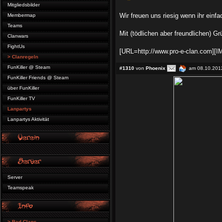
Mitgliedsbilder
Wir freuen uns riesig wenn ihr einf
Membermap
Teams
Mit (tödlichen aber freundlichen) G
Clanwars
FightUs
[URL=http://www.pro-e-clan.com][IM
> Clanregeln
FunKiller @ Steam
#1310
von
Phoenix
am 08.10.2012
FunKiller Friends @ Steam
über FunKiller
FunKiller TV
Lanpartys
Lanpartys Aktivität
Server
Teamspeak
> Bad Clans