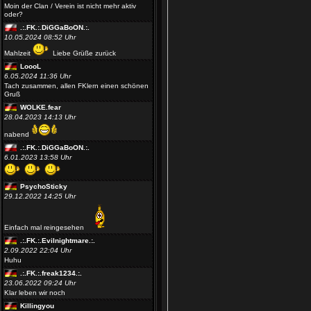
Moin der Clan / Verein ist nicht mehr aktiv
oder?
.:.FK.:.DiGGaBoON.:.
10.05.2024 08:52 Uhr
Mahlzeit
Liebe Grüße zurück
LoooL
6.05.2024 11:36 Uhr
Tach zusammen, allen FKlern einen schönen
Gruß
WOLKE.fear
28.04.2023 14:13 Uhr
nabend
.:.FK.:.DiGGaBoON.:.
6.01.2023 13:58 Uhr
PsychoSticky
29.12.2022 14:25 Uhr
Einfach mal reingesehen
.:.FK.:.Evilnightmare.:.
2.09.2022 22:04 Uhr
Huhu
.:.FK.:.freak1234.:.
23.06.2022 09:24 Uhr
Klar leben wir noch
Killingyou
19.04.2022 17:58 Uhr
Lebt Ihr noch ?
WOLKE.fear
9.09.2021 03:06 Uhr