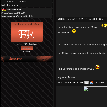
Moin moin grüße aus Krefeld.
#1308
von
am 28.09.2012 um 23:03 Uhr
Huhu hier ist der alt bekannte Mutzel...
noch
Zeichen
wünschen...
Archiv
Auch wenn der Mutzel nicht wirklich dazu geh
Der Mutzel mag euch und ihr seid die beste
Ps.: Der Mutzel zockt wieder CSS
Mfg euer Mutzel
#1307
von
Kuni_ACAB
am 25.09.2