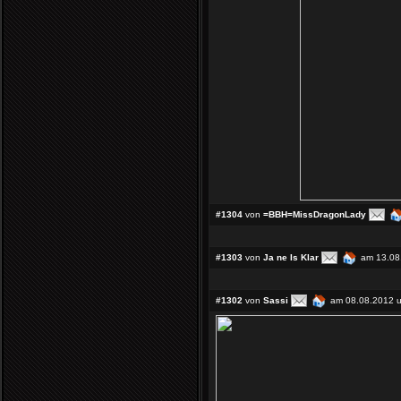
#1304
von
=BBH=MissDragonLady
#1303
von
Ja ne Is Klar
am 13.08
#1302
von
Sassi
am 08.08.2012 u