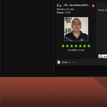
.:.FK.:.DevilKiller2020.:.
Member [4 Life]
Crazy s
Posts:
2797
FunKiller 4 Life
Seite: «
1
»