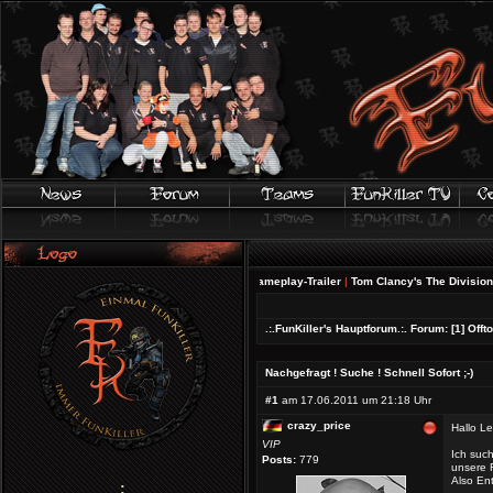
FIFA 20 | Offizieller Gameplay-Trailer
|
Tom Clancy's The Division 2 - Wi
.:.FunKiller's Hauptforum.:.
Forum:
[1] Off
Nachgefragt ! Suche ! Schnell Sofort ;-)
#1
am 17.06.2011 um 21:18 Uhr
crazy_price
Hallo Le
VIP
Ich such
Posts:
779
unsere F
Also Ent
;