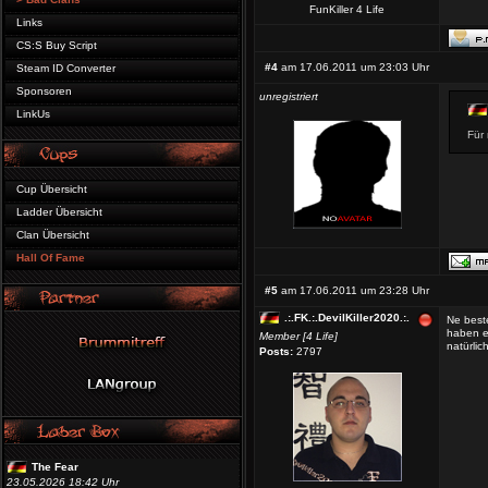
FunKiller 4 Life
Links
CS:S Buy Script
#4
am 17.06.2011 um 23:03 Uhr
Steam ID Converter
Sponsoren
unregistriert
LinkUs
Für
Cup Übersicht
Ladder Übersicht
Clan Übersicht
Hall Of Fame
#5
am 17.06.2011 um 23:28 Uhr
.:.FK.:.DevilKiller2020.:.
Ne beste
haben es
Member [4 Life]
natürlic
Posts:
2797
The Fear
23.05.2026 18:42 Uhr