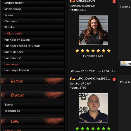
ChiCcaBoON
Mitgliedsbilder
FunKiller Gründerin
hehehe i
Membermap
Posts:
3210
Teams
Clanwars
FightUs
> Clanregeln
FunKiller @ Steam
FunKiller Friends @ Steam
über FunKiller
FunKiller 4 Life
FunKiller TV
Lanpartys
Lanpartys Aktivität
#3
am 17.06.2011 um 22:59 Uhr
.:.FK.:.DevilKiller2020.:.
Für rich
Member [4 Life]
Posts:
2797
Server
Teamspeak
> Bad Clans