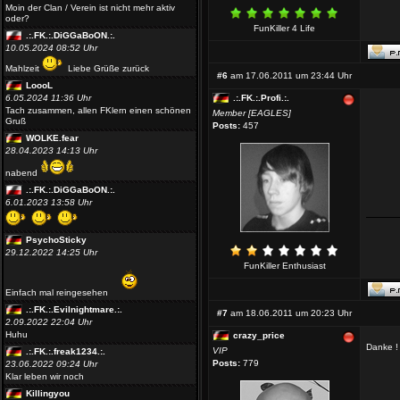
Moin der Clan / Verein ist nicht mehr aktiv
oder?
FunKiller 4 Life
.:.FK.:.DiGGaBoON.:.
10.05.2024 08:52 Uhr
Mahlzeit
Liebe Grüße zurück
#6
am 17.06.2011 um 23:44 Uhr
LoooL
6.05.2024 11:36 Uhr
.:.FK.:.Profi.:.
Tach zusammen, allen FKlern einen schönen
Member [EAGLES]
Gruß
Posts:
457
WOLKE.fear
28.04.2023 14:13 Uhr
nabend
.:.FK.:.DiGGaBoON.:.
6.01.2023 13:58 Uhr
PsychoSticky
29.12.2022 14:25 Uhr
FunKiller Enthusiast
Einfach mal reingesehen
.:.FK.:.Evilnightmare.:.
#7
am 18.06.2011 um 20:23 Uhr
2.09.2022 22:04 Uhr
Huhu
crazy_price
Danke ! 
VIP
.:.FK.:.freak1234.:.
Posts:
779
23.06.2022 09:24 Uhr
Klar leben wir noch
Killingyou