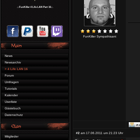
.:.FunKiller 4 Life LAN Part 16.:.
FunKiller Sympathisant
News
Newsarchiv
> 4 Life LAN 16
Forum
Umfragen
Tutorials
Kalender
Userliste
Gästebuch
Datenschutz
#2
am 17.06.2011 um 21:23 Uhr
Mitglieder