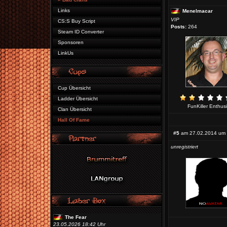
Links
Menelmacar
VIP
CS:S Buy Script
Posts:
264
Steam ID Converter
Sponsoren
LinkUs
Cup Übersicht
Ladder Übersicht
FunKiller Enthusi
Clan Übersicht
Hall Of Fame
#5
am 27.02.2014 um 
unregistriert
The Fear
23.05.2026 18:42 Uhr