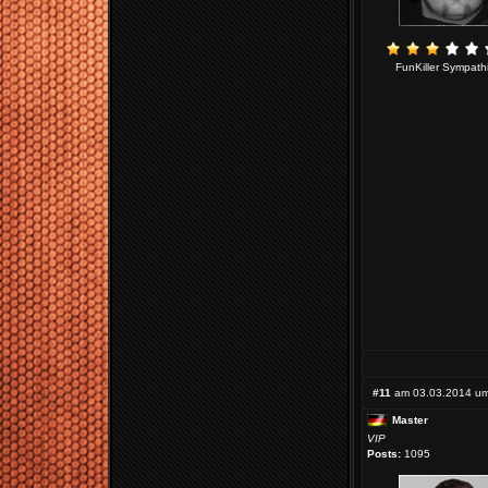
FunKiller Sympath
#11
am 03.03.2014 um
Master
VIP
Posts:
1095