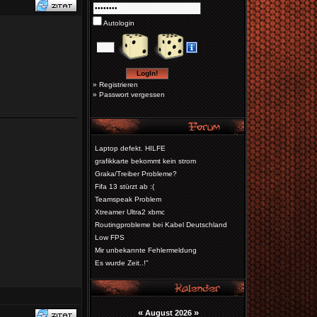
Autologin
»
Registrieren
»
Passwort vergessen
Laptop defekt. HILFE
grafikkarte bekommt kein strom
Graka/Treiber Probleme?
Fifa 13 stürzt ab :(
Teamspeak Problem
Xtreamer Ultra2 xbmc
Routingprobleme bei Kabel Deutschland
Low FPS
Mir unbekannte Fehlermeldung
Es wurde Zeit..!"
«
»
August 2026