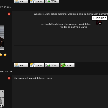
17:45 Uhr
Woooot 4 Jahr schon hämmer wer bist denn du kenn Dich garnich
ne Spaß Herzlichen Glückwunsch zu 4 Jahre
weiter so auf viele Jahre
e
 09:04 Uhr
Glückwunsch zum 4 Jährigen Jubi