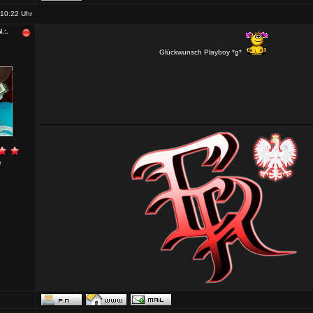
10:22 Uhr
.:.
Glückwunsch Playboy *g*
e