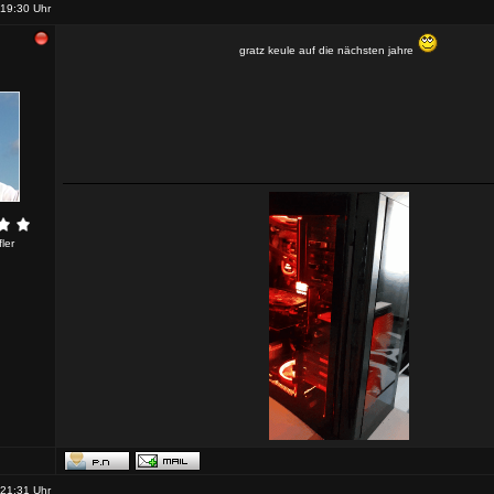
19:30 Uhr
gratz keule auf die nächsten jahre
ler
21:31 Uhr