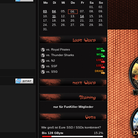
Mo
Di
Mi
Do
Fr
Sa
So
01.
02.
03
.
04
.
05.
07.
08.
09.
06.
10.
11
.
12.
13.
14
.
15.
16.
17.
18.
19.
20.
21.
22.
23.
24.
25.
26.
27.
28.
29.
30.
31.
vs. Royal Pirates
vs. Thunder Sharks
vs. NJ
vs. SSF
vs. S5G
nur für FunKiller Mitglieder
Wie groß ist Eure SSD / SSDs kombiniert?
Bis 128 GByte
15.2%