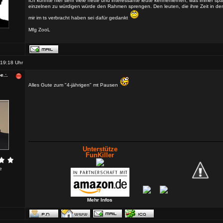
Ich konnte hier sehr viele nette und interessante leute kennenlernen, was immer sp
einzelnen zu würdigen würde den Rahmen sprengen. Den leuten, die ihre Zeit in den
mir im ts verbracht haben sei dafür gedankt
Mfg ZooL
19:18 Uhr
e.:.
Alles Gute zum "4-jährigen" mt Pausen
Unterstütze
FunKiller
e
Mehr Infos