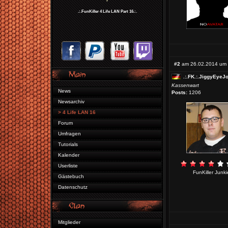
.:.FunKiller 4 Life LAN Part 16.:.
#2
am 26.02.2014 um 
.:.FK.:.JiggyEyeJo
Kassenwart
News
Posts:
1206
Newsarchiv
> 4 Life LAN 16
Forum
Umfragen
Tutorials
Kalender
Userliste
FunKiller Junki
Gästebuch
Datenschutz
Mitglieder