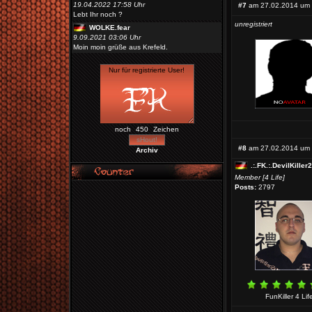
19.04.2022 17:58 Uhr
#7
am 27.02.2014 um 
Lebt Ihr noch ?
unregistriert
WOLKE.fear
9.09.2021 03:06 Uhr
Moin moin grüße aus Krefeld.
noch
Zeichen
#8
am 27.02.2014 um 
Archiv
.:.FK.:.DevilKiller
Member [4 Life]
Posts:
2797
FunKiller 4 Lif