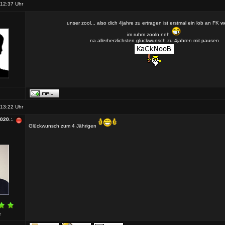
12:37 Uhr
unser zool... also dich 4jahre zu ertragen ist erstmal ein lob an FK w
im ruhm zooln neh
na allerherzlichsten glückwunsch zu 4jahren mit pausen
13:22 Uhr
2020.:.
Glückwunsch zum 4 Jährigen
e