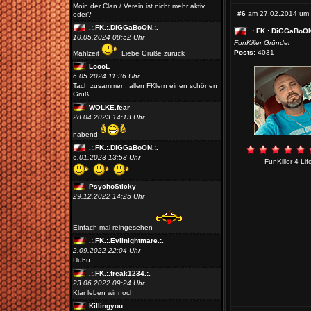
Moin der Clan / Verein ist nicht mehr aktiv
#6
am 27.02.2014 um 
oder?
.:.FK.:.DiGGaBoON.:.
.:.FK.:.DiGGaBoON
10.05.2024 08:52 Uhr
FunKiller Gründer
Posts:
4031
Mahlzeit
Liebe Grüße zurück
LoooL
6.05.2024 11:36 Uhr
Tach zusammen, allen FKlern einen schönen
Gruß
WOLKE.fear
28.04.2023 14:13 Uhr
nabend
.:.FK.:.DiGGaBoON.:.
6.01.2023 13:58 Uhr
FunKiller 4 Lif
PsychoSticky
29.12.2022 14:25 Uhr
Einfach mal reingesehen
.:.FK.:.Evilnightmare.:.
2.09.2022 22:04 Uhr
Huhu
.:.FK.:.freak1234.:.
23.06.2022 09:24 Uhr
Klar leben wir noch
Killingyou