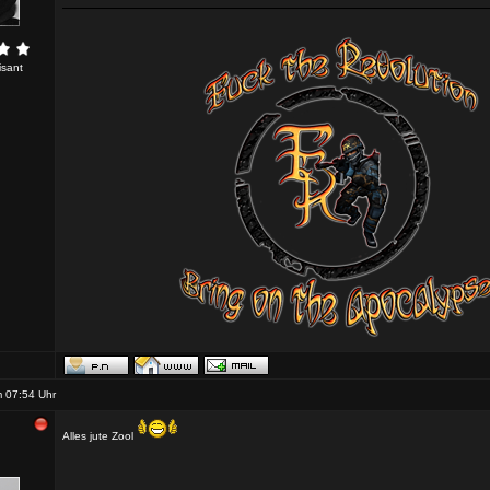
isant
 07:54 Uhr
Alles jute Zool