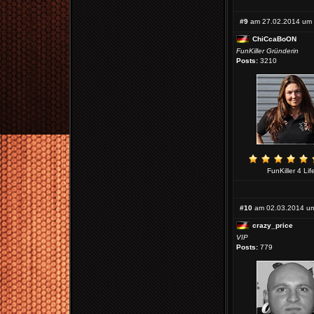
#9
am 27.02.2014 um 
ChiCcaBoON
FunKiller Gründerin
Posts:
3210
FunKiller 4 Lif
#10
am 02.03.2014 um
crazy_price
VIP
Posts:
779