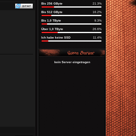
Bis 256 GByte
21.3%
Bis 512 GByte
16.2%
Bis 1,0 TByte
9.3%
Über 1,0 TByte
26.6%
Ich habe keine SSD
11.4%
kein Server eingetragen