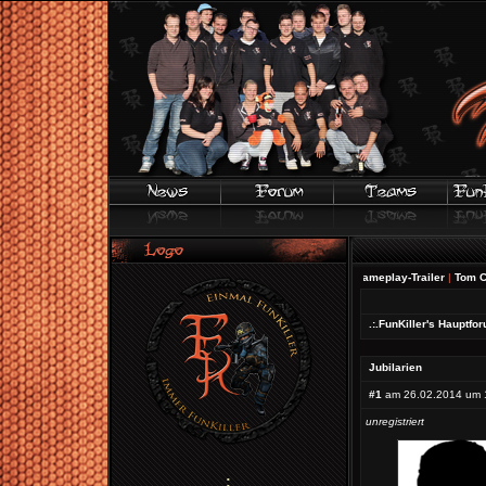
FIFA 20 | Offizieller Gameplay-Trailer
|
Tom Clancy's The 
.:.FunKiller's Hauptfor
Jubilarien
#1
am 26.02.2014 um 
unregistriert
;