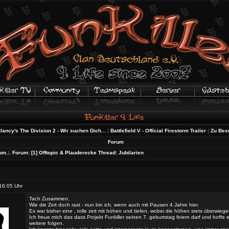
Division 2 - Wir suchen Dich...
|
Battlefield V - Official Firestorm Trailer
|
Zu Besuch bei Gorn
Forum
um.:.
Forum:
[1] Offtopic & Plauderecke
Thread:
Jubilarien
16:05 Uhr
Tach Zusammen,
Wie die Zeit doch rast - nun bin ich, wenn auch mit Pausen 4 Jahre hier.
Es war bisher eine , tolle zeit mit höhen und tiefen, wobei die höhen stets überwiege
Ich freue mich das dass Projekt Funkiller seinen 7. geburtstag feiern darf und hoffe
weitere folgen.