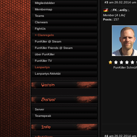
#3
am 26.02.2014 um 
Mitgliedsbilder
Membermap
.:.FK.:.anDy.:.
Member [4 Life]
Teams
Posts:
157
Clanwars
FightUs
> Clanregeln
FunKiller @ Steam
FunKiller Friends @ Steam
über FunKiller
FunKiller TV
Lanpartys
FunKiller Schnüff
Lanpartys Aktivität
Server
Teamspeak
#4
am 26.02.2014 um 
> Bad Clans