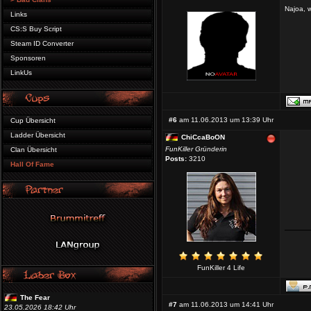
Najoa, w
Links
CS:S Buy Script
Steam ID Converter
Sponsoren
LinkUs
#6
am 11.06.2013 um 13:39 Uhr
Cup Übersicht
Ladder Übersicht
ChiCcaBoON
FunKiller Gründerin
Clan Übersicht
Posts:
3210
Hall Of Fame
FunKiller 4 Life
The Fear
#7
am 11.06.2013 um 14:41 Uhr
23.05.2026 18:42 Uhr