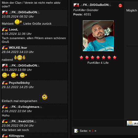
Moin der Clan / Verein ist nicht mehr aktiv
.:.FK.:.DiGGaBoON.:.
oder?
FunKiller Gründer
Möglich
.:.FK.:.DiGGaBoON.:.
Posts:
4031
10.05.2024 08:52 Uhr
Mahlzeit
Liebe Grüße zurück
LoooL
6.05.2024 11:36 Uhr
Tach zusammen, allen FKlern einen schönen
Gruß
WOLKE.fear
28.04.2023 14:13 Uhr
nabend
FunKiller 4 Life
.:.FK.:.DiGGaBoON.:.
6.01.2023 13:58 Uhr
PsychoSticky
29.12.2022 14:25 Uhr
Einfach mal reingesehen
.:.FK.:.Evilnightmare.:.
2.09.2022 22:04 Uhr
Huhu
.:.FK.:.freak1234.:.
23.06.2022 09:24 Uhr
Klar leben wir noch
Seite: «
1
»
Killingyou