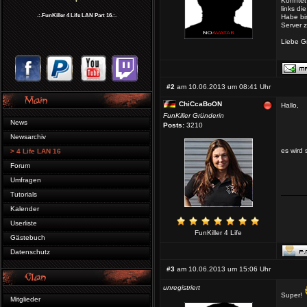
Könntet
links di
.:.FunKiller 4 Life LAN Part 16.:.
Habe bi
Server z
Liebe G
#2
am 10.06.2013 um 08:41 Uhr
ChiCcaBoON
Hallo,
FunKiller Gründerin
News
Posts:
3210
Newsarchiv
es wird
> 4 Life LAN 16
Forum
Umfragen
Tutorials
Kalender
Userliste
FunKiller 4 Life
Gästebuch
Datenschutz
#3
am 10.06.2013 um 15:06 Uhr
unregistriert
Super!
Mitglieder