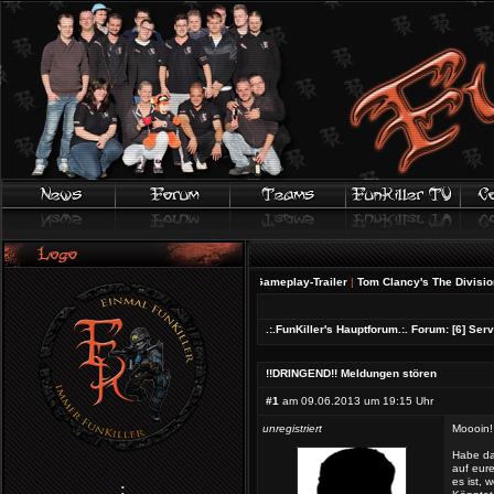
FIFA 20 | Offizieller Gameplay-Trailer
|
Tom Clancy's The Division 2 - 
.:.FunKiller's Hauptforum.:.
Forum:
[6] Ser
!!DRINGEND!! Meldungen stören
#1
am 09.06.2013 um 19:15 Uhr
unregistriert
Moooin!
Habe da
auf eure
es ist, 
;