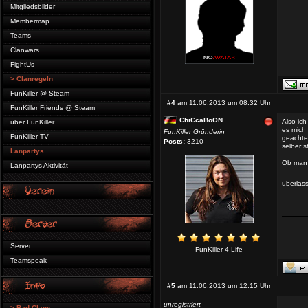
Mitgliedsbilder
Membermap
Teams
Clanwars
FightUs
> Clanregeln
FunKiller @ Steam
#4
am 11.06.2013 um 08:32 Uhr
FunKiller Friends @ Steam
ChiCcaBoON
Also ich
über FunKiller
es mich 
FunKiller Gründerin
FunKiller TV
geachtet
Posts:
3210
selber s
Lanpartys
Ob man 
Lanpartys Aktivität
überlas
Server
FunKiller 4 Life
Teamspeak
#5
am 11.06.2013 um 12:15 Uhr
unregistriert
> Bad Clans