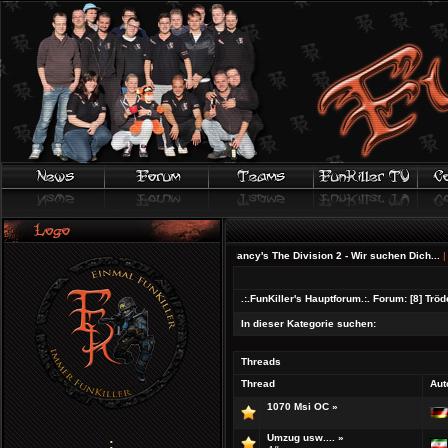
IFA 20 | Offizieller Gameplay-Trailer
|
Tom Clancy's The Division 2 - Wir suchen Dich...
|
Battl
.:.FunKiller's Hauptforum.:.
Forum:
[8] Trö
In dieser Kategorie suchen:
Threads
Thread
Aut
1070 Msi OC
»
Umzug usw....
»
;