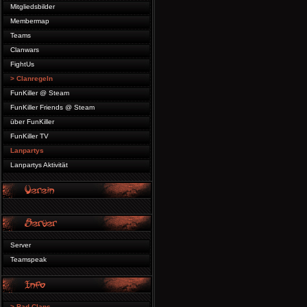
Mitgliedsbilder
Membermap
Teams
Clanwars
FightUs
> Clanregeln
FunKiller @ Steam
FunKiller Friends @ Steam
über FunKiller
FunKiller TV
Lanpartys
Lanpartys Aktivität
Server
Teamspeak
> Bad Clans