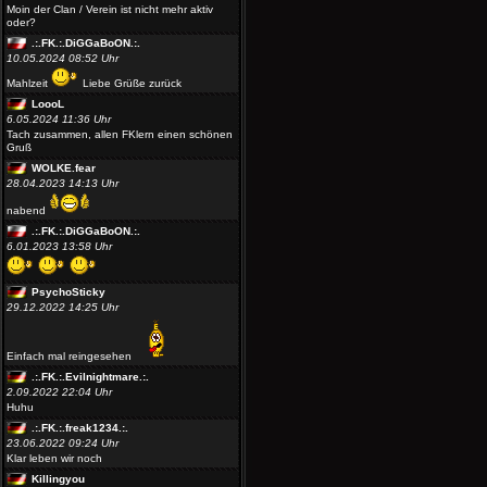
Moin der Clan / Verein ist nicht mehr aktiv
oder?
.:.FK.:.DiGGaBoON.:.
10.05.2024 08:52 Uhr
Mahlzeit
Liebe Grüße zurück
LoooL
6.05.2024 11:36 Uhr
Tach zusammen, allen FKlern einen schönen
Gruß
WOLKE.fear
28.04.2023 14:13 Uhr
nabend
.:.FK.:.DiGGaBoON.:.
6.01.2023 13:58 Uhr
PsychoSticky
29.12.2022 14:25 Uhr
Einfach mal reingesehen
.:.FK.:.Evilnightmare.:.
2.09.2022 22:04 Uhr
Huhu
.:.FK.:.freak1234.:.
23.06.2022 09:24 Uhr
Klar leben wir noch
Killingyou