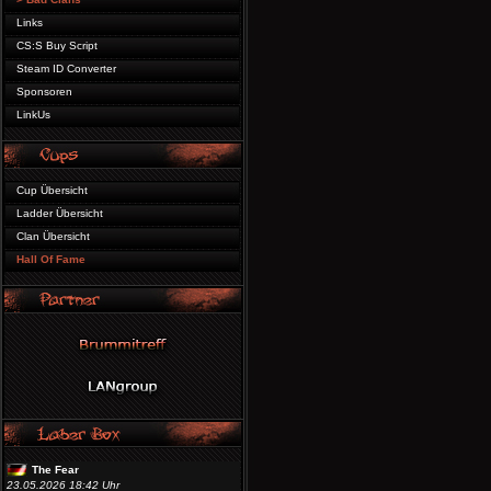
Links
CS:S Buy Script
Steam ID Converter
Sponsoren
LinkUs
Cup Übersicht
Ladder Übersicht
Clan Übersicht
Hall Of Fame
The Fear
23.05.2026 18:42 Uhr