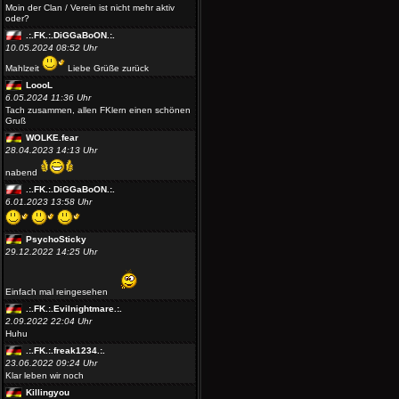
Moin der Clan / Verein ist nicht mehr aktiv
oder?
.:.FK.:.DiGGaBoON.:.
10.05.2024 08:52 Uhr
Mahlzeit
Liebe Grüße zurück
LoooL
6.05.2024 11:36 Uhr
Tach zusammen, allen FKlern einen schönen
Gruß
WOLKE.fear
28.04.2023 14:13 Uhr
nabend
.:.FK.:.DiGGaBoON.:.
6.01.2023 13:58 Uhr
PsychoSticky
29.12.2022 14:25 Uhr
Einfach mal reingesehen
.:.FK.:.Evilnightmare.:.
2.09.2022 22:04 Uhr
Huhu
.:.FK.:.freak1234.:.
23.06.2022 09:24 Uhr
Klar leben wir noch
Killingyou