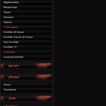
Mitgliedsbilder
Membermap
Teams
Clanwars
FightUs
> Clanregeln
FunKiller @ Steam
FunKiller Friends @ Steam
über FunKiller
FunKiller TV
Lanpartys
Lanpartys Aktivität
Server
Teamspeak
> Bad Clans