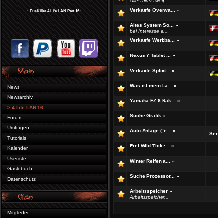
Alles muss weg
Verkaufe Overwa...
»
.:.FunKiller 4 Life LAN Part 16.:.
Altes System So...
»
bei Interesse e...
Verkaufe Werkba...
»
Nexus 7 Tablet ...
»
Verkaufe Splint...
»
Was ist mein La...
»
News
Newsarchiv
Yamaha FZ 6 Nak...
»
> 4 Life LAN 16
Suche Grafik
»
Forum
Umfragen
Auto Anlage (Te...
»
Ser
Tutorials
Frei.Wild Ticke...
»
Kalender
Userliste
Winter Reifen a...
»
Gästebuch
Suche Prozessor...
»
Datenschutz
Arbeitsspeicher
»
Arbeitsspeicher...
Mitglieder