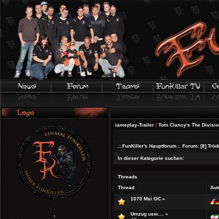
FIFA 20 | Offizieller Gameplay-Trailer
|
Tom Clancy's The Division 2 - 
.:.FunKiller's Hauptforum.:.
Forum:
[8] Trö
In dieser Kategorie suchen:
Threads
Thread
Aut
1070 Msi OC
»
Umzug usw....
»
;