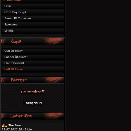
Links
CS:S Buy Script
Steam ID Converter
Sponsoren
LinkUs
Cup Übersicht
Ladder Übersicht
Clan Übersicht
Hall Of Fame
The Fear
23.05.2026 18:42 Uhr