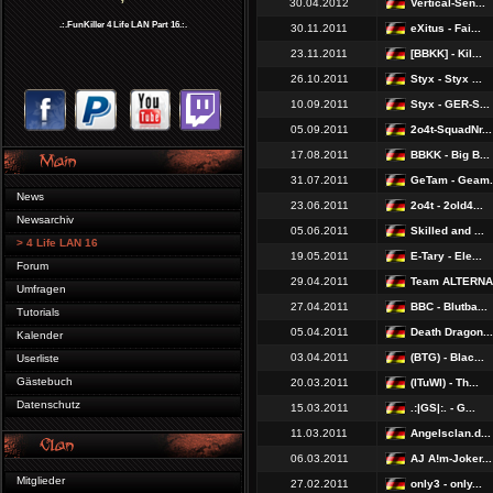
30.04.2012
Vertical-Sen...
.:.FunKiller 4 Life LAN Part 16.:.
30.11.2011
eXitus - Fai...
23.11.2011
[BBKK] - Kil...
26.10.2011
Styx - Styx ...
10.09.2011
Styx - GER-S...
05.09.2011
2o4t-SquadNr...
17.08.2011
BBKK - Big B...
31.07.2011
GeTam - Geam.
News
23.06.2011
2o4t - 2old4...
Newsarchiv
05.06.2011
Skilled and ...
> 4 Life LAN 16
19.05.2011
E-Tary - Ele...
Forum
29.04.2011
Team ALTERNA.
Umfragen
27.04.2011
BBC - Blutba...
Tutorials
05.04.2011
Death Dragon...
Kalender
03.04.2011
(BTG) - Blac...
Userliste
Gästebuch
20.03.2011
(ITuWI) - Th...
Datenschutz
15.03.2011
.:|GS|:. - G...
11.03.2011
Angelsclan.d...
06.03.2011
AJ A!m-Joker...
Mitglieder
27.02.2011
only3 - only...