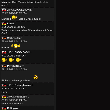
Moin der Clan / Verein ist nicht mehr aktiv
oder?
.:.FK.:.DiGGaBoON.:.
10.05.2024 08:52 Uhr
Mahlzeit
Liebe Grüße zurück
LoooL
6.05.2024 11:36 Uhr
Tach zusammen, allen FKlern einen schönen
Gruß
WOLKE.fear
28.04.2023 14:13 Uhr
nabend
.:.FK.:.DiGGaBoON.:.
6.01.2023 13:58 Uhr
PsychoSticky
29.12.2022 14:25 Uhr
Einfach mal reingesehen
.:.FK.:.Evilnightmare.:.
2.09.2022 22:04 Uhr
Huhu
.:.FK.:.freak1234.:.
23.06.2022 09:24 Uhr
Klar leben wir noch
Killingyou