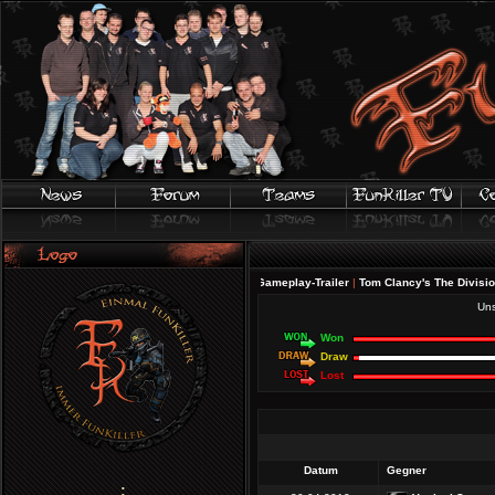
FIFA 20 | Offizieller Gameplay-Trailer
|
Tom Clancy's The Division 2 - 
Uns
Won
Draw
Lost
Datum
Gegner
;