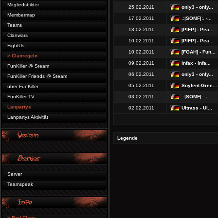
Mitgliedsbilder
25.02.2011
only3 - only...
Membermap
17.02.2011
.:|SOMF|:. -...
Teams
13.02.2011
[PIFP] - Pea...
Clanwars
10.02.2011
[PIFP] - Pea...
FightUs
10.02.2011
[FGAH] - Fun...
> Clanregeln
09.02.2011
infax - infa...
FunKiller @ Steam
06.02.2011
only3 - only...
FunKiller Friends @ Steam
05.02.2011
Soylent-Gree...
über FunKiller
FunKiller TV
03.02.2011
.:|SOMF|:. -...
Lanpartys
02.02.2011
Ultrass - Ul...
Lanpartys Aktivität
Legende
Server
Teamspeak
> Bad Clans