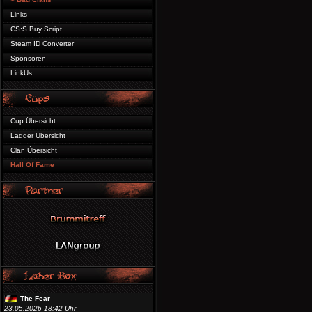
Links
CS:S Buy Script
Steam ID Converter
Sponsoren
LinkUs
Cup Übersicht
Ladder Übersicht
Clan Übersicht
Hall Of Fame
The Fear
23.05.2026 18:42 Uhr