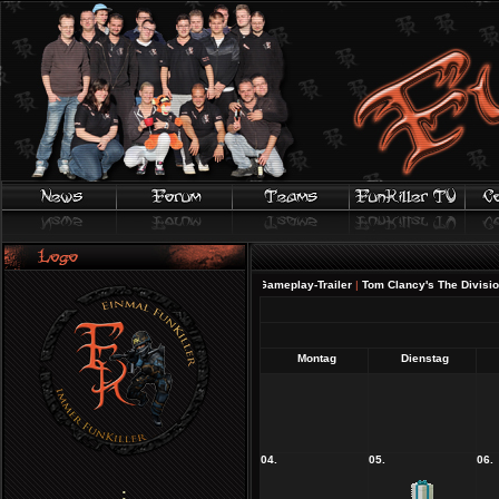
FIFA 20 | Offizieller Gameplay-Trailer
|
Tom Clancy's The Division 2 -
Montag
Dienstag
04.
05.
06.
;