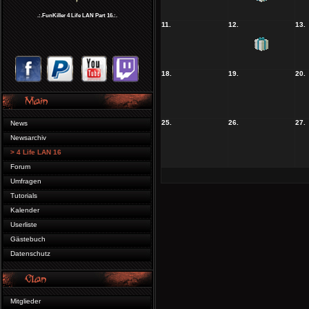
.:.FunKiller 4 Life LAN Part 16.:.
11.
12.
13.
18.
19.
20.
25.
26.
27.
News
Newsarchiv
> 4 Life LAN 16
Forum
Umfragen
Tutorials
Kalender
Userliste
Gästebuch
Datenschutz
Mitglieder