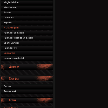
Mitgliedsbilder
Membermap
Teams
Clanwars
FightUs
> Clanregeln
FunKiller @ Steam
FunKiller Friends @ Steam
über FunKiller
FunKiller TV
Lanpartys
Lanpartys Aktivität
Server
Teamspeak
> Bad Clans