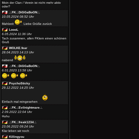
Moin der Clan / Verein ist nicht mehr aktiv
oder?
.:.FK.:.DiGGaBoON.:.
10.05.2024 08:52 Uhr
Mahlzeit
Liebe Grüße zurück
LoooL
6.05.2024 11:36 Uhr
Tach zusammen, allen FKlern einen schönen
Gruß
WOLKE.fear
28.04.2023 14:13 Uhr
nabend
.:.FK.:.DiGGaBoON.:.
6.01.2023 13:58 Uhr
PsychoSticky
29.12.2022 14:25 Uhr
Einfach mal reingesehen
.:.FK.:.Evilnightmare.:.
2.09.2022 22:04 Uhr
Huhu
.:.FK.:.freak1234.:.
23.06.2022 09:24 Uhr
Klar leben wir noch
Killingyou