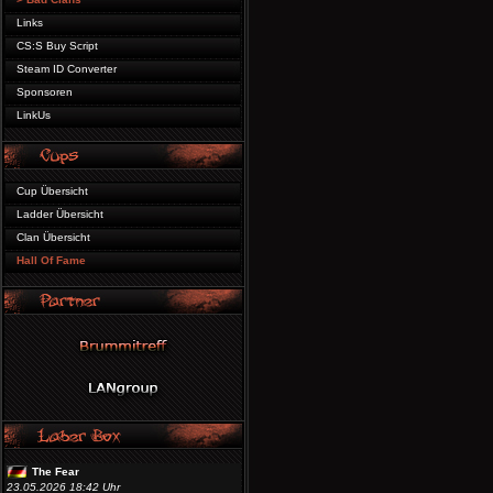
Links
CS:S Buy Script
Steam ID Converter
Sponsoren
LinkUs
Cup Übersicht
Ladder Übersicht
Clan Übersicht
Hall Of Fame
The Fear
23.05.2026 18:42 Uhr