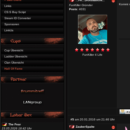
.:.FK.:.DiGGaBoON.:.
Kommt n
FunKiller Gründer
Links
Posts:
4031
CS:S Buy Script
Steam ID Converter
Sponsoren
LinkUs
Cup Übersicht
FunKiller 4 Life
Ladder Übersicht
Clan Übersicht
Hall Of Fame
#5
am 20.01.2016 um 21:46 Uhr
The Fear
ZauberSpalte
23.05.2026 18:42 Uhr