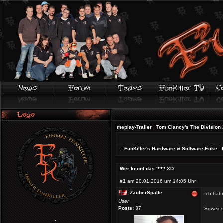
FIFA 20 | Offizieller Gameplay-Trailer
|
Tom Clancy's The Division 2 - Wir s
.:.FunKiller's Hardware & Software-Ecke.:
Wer kennt das ??? XD
#1
am 20.01.2016 um 14:05 Uhr
ZauberSpalte
Ich habe
User
Posts:
37
Soweit 
;