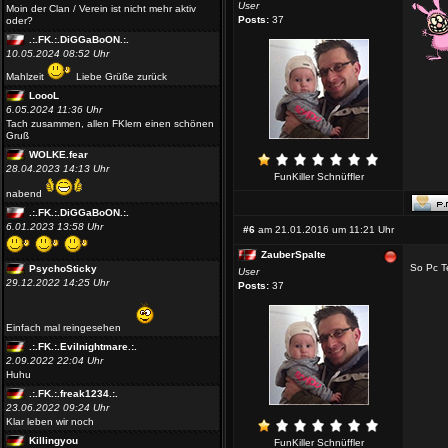
User
Moin der Clan / Verein ist nicht mehr aktiv
Posts:
37
oder?
.:.FK.:.DiGGaBoON.:.
10.05.2024 08:52 Uhr
Mahlzeit
Liebe Grüße zurück
LoooL
6.05.2024 11:36 Uhr
Tach zusammen, allen FKlern einen schönen
Gruß
WOLKE.fear
28.04.2023 14:13 Uhr
FunKiller Schnüffler
nabend
.:.FK.:.DiGGaBoON.:.
6.01.2023 13:58 Uhr
#6
am 21.01.2016 um 11:21 Uhr
ZauberSpalte
So Pc T
PsychoSticky
User
29.12.2022 14:25 Uhr
Posts:
37
Einfach mal reingesehen
.:.FK.:.Evilnightmare.:.
2.09.2022 22:04 Uhr
Huhu
.:.FK.:.freak1234.:.
23.06.2022 09:24 Uhr
Klar leben wir noch
Killingyou
FunKiller Schnüffler