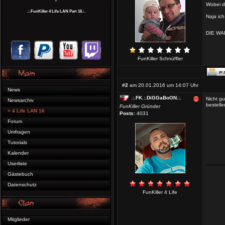
Wobei d
.:.FunKiller 4 Life LAN Part 16.:.
Naja ich
DIE WA
FunKiller Schnüffler
#2
am 20.01.2016 um 14:07 Uhr
News
.:.FK.:.DiGGaBoON.:.
Nicht g
Newsarchiv
bestell
FunKiller Gründer
> 4 Life LAN 16
Posts:
4031
Forum
Umfragen
Tutorials
Kalender
Userliste
Gästebuch
Datenschutz
FunKiller 4 Life
Mitglieder