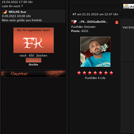
19.04.2022 17:58 Uhr
Lebt Ihr noch ?
WOLKE.fear
#7
am 21.01.2016 um 12:47 Uhr
9.09.2021 03:06 Uhr
Moin moin grüße aus Krefeld.
.:.FK.:.DiGGaBoON.:.
FunKiller Gründer
Viel Erf
Posts:
4031
noch
Zeichen
Archiv
FunKiller 4 Life