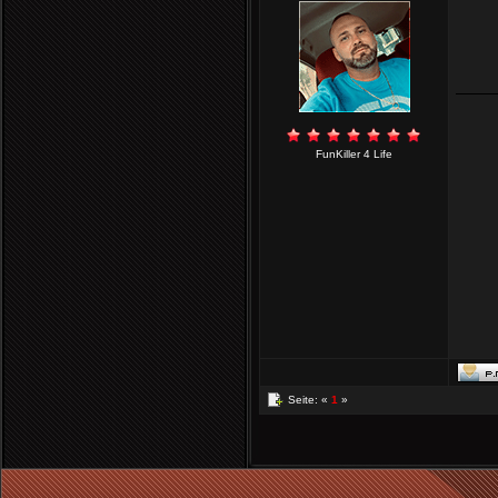
FunKiller 4 Life
Seite: «
1
»