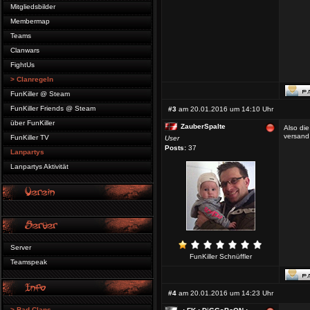
Mitgliedsbilder
Membermap
Teams
Clanwars
FightUs
> Clanregeln
FunKiller @ Steam
FunKiller Friends @ Steam
#3
am 20.01.2016 um 14:10 Uhr
über FunKiller
ZauberSpalte
Also die
versand
FunKiller TV
User
Posts:
37
Lanpartys
Lanpartys Aktivität
Server
FunKiller Schnüffler
Teamspeak
#4
am 20.01.2016 um 14:23 Uhr
> Bad Clans