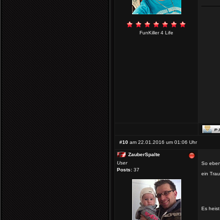
FunKiller 4 Life
#10
am 22.01.2016 um 01:06 Uhr
ZauberSpalte
User
So eben
Posts:
37
ein Tr
Es heis