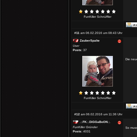
FunKiller Schnüffler
#11
am 06.02.2016 um 08:43 Uhr
ZauberSpalte
User
Posts:
37
Die neue
FunKiller Schnüffler
#12
am 06.02.2016 um 11:36 Uhr
.:.FK.:.DiGGaBoON.:.
FunKiller Gründer
So mus
Posts:
4031