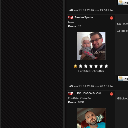
#8
am 21.01.2016 um 19:51 Uhr
ZauberSpalte
User
So Rech
Posts:
37
16 gb a
FunKiller Schnüffler
#9
am 21.01.2016 um 20:15 Uhr
.:.FK.:.DiGGaBoON.:.
FunKiller Gründer
Glückwu
Posts:
4031