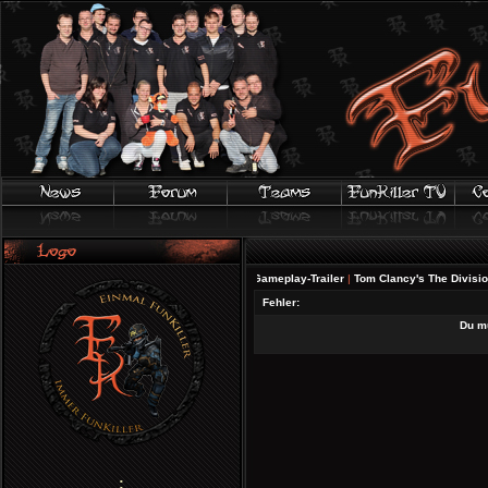
FIFA 20 | Offizieller Gameplay-Trailer
|
Tom Clancy's The Division 2 - 
Fehler:
Du mu
;