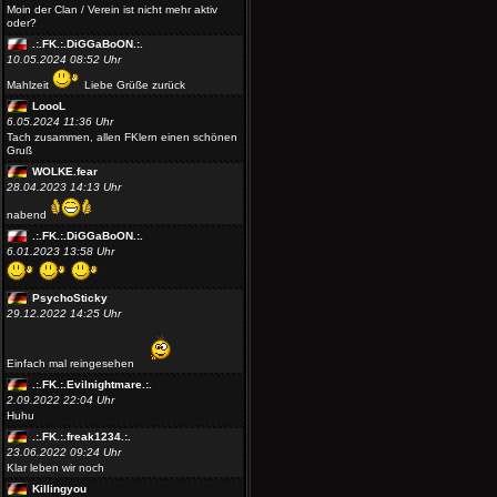
Moin der Clan / Verein ist nicht mehr aktiv
oder?
.:.FK.:.DiGGaBoON.:.
10.05.2024 08:52 Uhr
Mahlzeit
Liebe Grüße zurück
LoooL
6.05.2024 11:36 Uhr
Tach zusammen, allen FKlern einen schönen
Gruß
WOLKE.fear
28.04.2023 14:13 Uhr
nabend
.:.FK.:.DiGGaBoON.:.
6.01.2023 13:58 Uhr
PsychoSticky
29.12.2022 14:25 Uhr
Einfach mal reingesehen
.:.FK.:.Evilnightmare.:.
2.09.2022 22:04 Uhr
Huhu
.:.FK.:.freak1234.:.
23.06.2022 09:24 Uhr
Klar leben wir noch
Killingyou