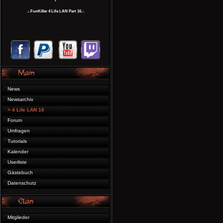
.:.FunKiller 4 Life LAN Part 16.:.
News
Newsarchiv
> 4 Life LAN 16
Forum
Umfragen
Tutorials
Kalender
Userliste
Gästebuch
Datenschutz
Mitglieder