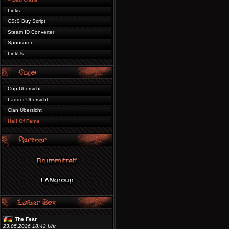
Links
CS:S Buy Script
Steam ID Converter
Sponsoren
LinkUs
Cup Übersicht
Ladder Übersicht
Clan Übersicht
Hall Of Fame
The Fear
23.05.2026 18:42 Uhr